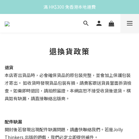
滿 HK$300 免香港本地運費
滿 HK$300 免香港本地運費
Spend HK$300 for free HK local delivery
滿 HK$300 免香港本地運費
退換貨政策
退貨
本店寄出貨品時，必會確保貨品的原包裝完整，並會加上保護包裝
才寄出。
如收貨時發現貨品包裝有損，請貴客跟送貨員當面拆貨檢
查。如需即時退回，請拍照留證。本網店恕不接受收貨後退貨。棋
具如有缺漏，請直接聯絡出版商。
配件缺漏
開封後若發現出現配件缺漏問題，
請盡快聯絡我們。若是
Jolly
Thinkers
出版的遊戲，我們必定立即提供補件。