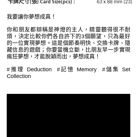
卡牌尺寸
張
(
) Card Size(pcs) :
63 x 88 mm (23)
我要讓你夢想成真！
你和朋友都辯稱是神燈的主人，精靈聽得很不耐
煩，決定比較你們各自許下的
3
個願望，只為最好
的一位實現夢想。這是個節奏明快、交換卡牌、隱
藏信息的遊戲；你要當機立斷，比朋友早一步實現
瘋狂夢想，才能脫穎而出，夢想成真！
#
推理
Deduction #
記憶
Memory #
儲集
Set
Collection