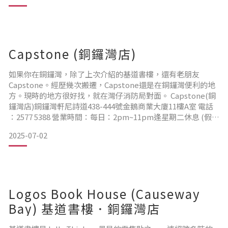
旺角東站、荃灣線和觀塘線太子站和弼街巴士站也非常方
便。 ▲ 更方便的是除主
Capstone (銅鑼灣店)
如果你在銅鑼灣，除了上次介紹的基道書樓，還有老朋友
Capstone。經歷幾次搬遷，Capstone還是在銅鑼灣便利的地
方。現時的地方很好找，就在灣仔消防局對面。 Capstone(銅
鑼灣店)銅鑼灣軒尼詩道438-444號金鵝商業大廈11樓A室 電話
：2577 5388 營業時間：每日：2pm~11pm逢星期二休息 (假期
除外) ▲ 鵝頸橋旁、灣仔消防局對面，非常易找到。 ▲ 銅灣灣
2025-07-02
店在11樓，一出電梯就會看到。 ▲ 雖然沒有觀塘店大，但還是
有不少桌遊選擇，密集的像尋寶。我們就找到JT的寶貝了！
Logos Book House (Causeway
Bay) 基道書樓．銅鑼灣店