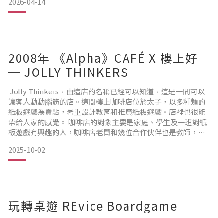
2026-04-14
說話……甫到達，眾人已被架子上種類繁多的盒裝遊戲吸引。
可是，該店的Joyce姐姐一開始便說道︰「大家平時愛玩的象
棋、鬥獸棋等，這
2008年 《Alpha》CAFÉ X 樓上好
─ JOLLY THINKERS
Jolly Thinkers，由這店的名稱已經可以知道，這是一間可以
讓客人動動腦筋的店。這間樓上咖啡店位於太子，以多種類的
紙板遊戲為賣點，著重設計教育和推廣紙板遊戲。店裡也很能
帶給人家的感覺。 咖啡店的對象主要是家庭、學生及一班對紙
板遊戲有興趣的人，咖啡店老闆和幾位合作伙伴也是教師，因
此他們背後的理念比較著重教育和設計，而收入多來自咖啡店
2025-10-02
和學校計劃，而他們也有設計一些精品在店裡出售。 店裡一般
都有三至四人負責日常雜務，沒請什麼人。他們都是身兼多職
的能手，包括廚師、服務員和遊戲教員。因為店裡有多
玩轉桌遊 REvice Boardgame