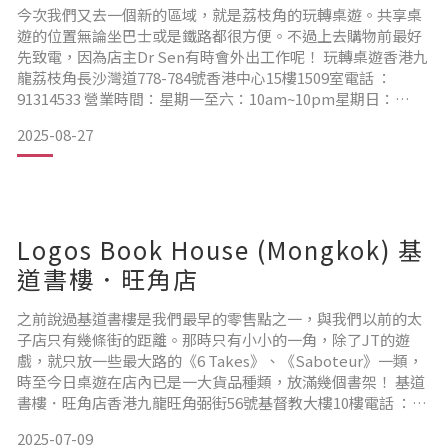
今次我們又去一個新的區域，就是荔枝角的玩轉桌遊。共享桌
遊的位置無論坐巴士或是鐵路都很方便。不過上去購物前最好
先致電，因為店主Dr Sen有時會外出工作呢！ 玩轉桌遊香港九
龍荔枝角長沙灣道778-784號香港中心15樓1509室電話 ：
91314533 營業時間：星期一至六：10am~10pm星期日：
2pm~6:30pm ▲ 店內主打教育遊戲，Dr Sen說《Reef Route
2025-08-27
小魚大歷險》每次都有很多同學想買 :D▲ 店內搜羅不同地區的
桌遊，更有自家設計呢！
Logos Book House (Mongkok) 基
道書樓．旺角店
之前說過基道書樓是我們最早的零售點之一，與我們以前的太
子店只有幾條街的距離。那時只有小小的一角，除了JT的遊
戲，就只放一些最大路的《6 Takes》、《Saboteur》一類，
時至今日桌遊在店內已是一大貨品種類，放滿幾個書架！ 基道
書樓．旺角店香港九龍旺角弼街56號基督教大樓10樓電話 ：
2396 3528 營業時間：星期一至六：10am~9pm主日及公眾假
2025-07-09
期：12pm~7pm ▲ 基督教大樓就在始創中心旁，無論東鐵線