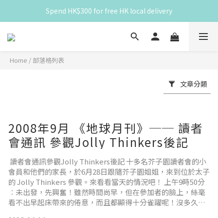
Spend HK$300 for free HK local delivery
滿 HK$300 免香港本地運費
滿 HK$300 免香港本地運費
Home
/
部落格列表
文章分類
2008年9月 《地球月刊》── 讀者
會通訊 參觀Jolly Thinkers後記
讀者會通訊參觀Jolly Thinkers後記 十多名芥子園讀者會的小
會員和他們的家長，於6月28日跟隨芥子園姐姐，來到位於太子
的 Jolly Thinkers 參觀。來看看當天的情況吧！ 上午9時50分
︰未出發，先興奮！雖然時間尚早，但在參加者的臉上，絲毫
看不出早起床帶來的倦意，而且都顯得十分雀躍呢！沒多久
後，芥子園姐姐便帶領眾人出發。 上午10時10分︰令人失望的