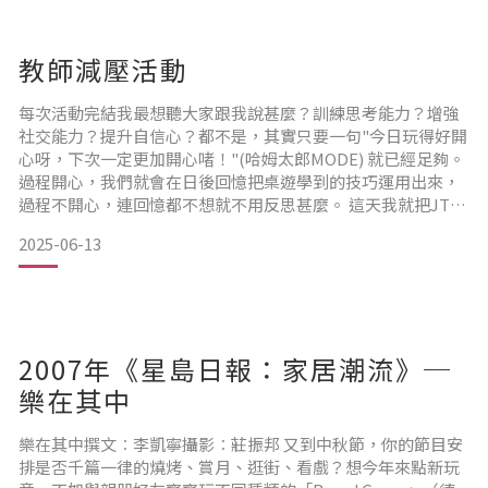
教師減壓活動
每次活動完結我最想聽大家跟我說甚麼？訓練思考能力？增強
社交能力？提升自信心？都不是，其實只要一句"今日玩得好開
心呀，下次一定更加開心啫！"(哈姆太郎MODE) 就已經足夠。
過程開心，我們就會在日後回憶把桌遊學到的技巧運用出來，
過程不開心，連回憶都不想就不用反思甚麼。 這天我就把JT的
桌遊帶到學校的教師活動，這些都是近年JT出版的遊戲。首先
2025-06-13
我們以霸氣紙巾代替卡片玩《Chope哈哈霸霸》。 介紹玩法的
時候，老師第一句就說： "嘩！啲畫好靚呀！" 然後介紹到 "
2007年《星島日報：家居潮流》─
樂在其中
樂在其中撰文︰李凱寧攝影︰莊振邦 又到中秋節，你的節目安
排是否千篇一律的燒烤、賞月、逛街、看戲？想今年來點新玩