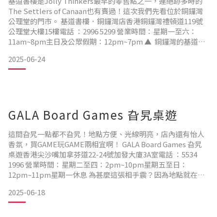
基道書樓是Jolly Thinkers最早的零售點之一，連絕跡多時的
The Settlers of Canaan也有賣過！這次我們先看位於銅鑼灣
公理堂的門市。 基道書樓．銅鑼灣店香港銅鑼灣禮頓道119號
公理堂大樓15樓電話 ：2996 5299 營業時間：星期一至六：
11am~8pm主日及公眾假期：12pm~7pm ▲ 銅鑼灣的基道書
樓位於公理堂15樓，電梯內會有標示書樓所在樓層。 ▲ 桌上
2025-06-24
遊戲的架旁邊還有一個活動貨架，可見桌遊產品是越來越受歡
迎。拍照的時候JT的桌遊幾乎都沽清，只有《汽車工
GALA Board Games 旮旯桌遊
這間旮旯一點都不旮旯！地點方便、光線明亮，店內還有怡人
香氛，買GAME玩GAME兩相宜啊！ GALA Board Games 旮旯
桌遊香港尖沙嘴加拿芬道22-24號加發大廈3A室電話 ：5534
1996 營業時間：星期二至四：2pm~10pm星期五至日：
12pm~11pm星期一休息 為甚麼這張相手震？因為地點就在
The One前一些，人來人往，要找到沒人行過的時間很難，所
2025-06-18
以只能在偶有的機會快快拍！ 出電梯就看到醒目的招牌！ 以前
JT偶然會收到意見說燈光雖然舒服但會有點令人想睡，這裡燈
光明亮，大