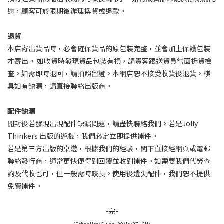
送，顧客可於限期後辦理換貨或退款。
退貨
本店寄出貨品時，必會確保貨品的原包裝完整，並會加上保護包裝
才寄出。
如收貨時發現貨品包裝有損，請貴客跟送貨員當面拆貨檢
查。如需即時退回，請拍照留證。本網店恕不接受收貨後退貨。棋
具如有缺漏，請直接聯絡出版商。
配件缺漏
開封後若發現出現配件缺漏問題，
請盡快聯絡我們。若是
Jolly
Thinkers
出版的遊戲，我們必定立即提供補件。
若是第三方出版的桌遊，根據我們的經驗，閣下直接
經網頁或電郵
聯絡
發行商，通常更快便得到回覆並收到補件。如需要我們代勞查
詢及代收也可，但一般需時較長。使用後遺失配件，我們恕不提供
免費補件。
-完-