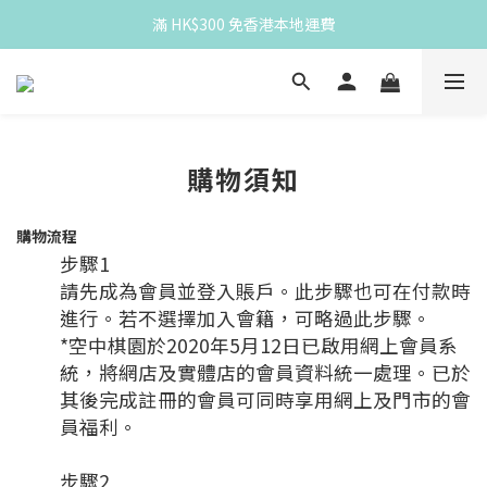
滿 HK$300 免香港本地運費
滿 HK$300 免香港本地運費
Spend HK$300 for free HK local delivery
滿 HK$300 免香港本地運費
購物須知
購物流程
步驟
1
請先成為會員並登入賬戶。此步驟也可在付款時
進行。若不選擇加入會籍，可略過此步驟。
*
空中棋園於
2020
年
5
月
12
日已啟用網上會員系
統，將網店及實體店的會員資料統一處理。已於
其後完成註冊的會員可同時享用網上及門市的會
員福利。
步驟
2