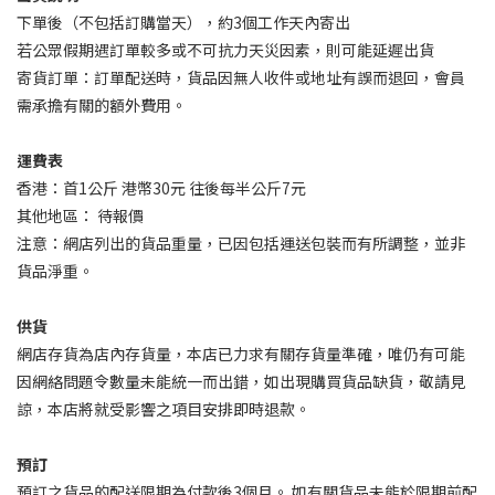
下單後（不包括訂購當天），約3個工作天內寄出
若公眾假期遇訂單較多或不可抗力天災因素，則可能延遲出貨
寄貨訂單：
訂單配送時，貨品因無人收件或地址有誤而退回，會員
需承擔有關的額外費用。
運費表
香港
：
首
1
公斤
港幣
30
元
往後每
半
公斤
7
元
其他地區：
待
報價
注意：網店列出的貨品重量，已
因包括
運送包裝
而有所調整
，並非
貨品淨重。
供貨
網店存貨為店內存貨量，本店已力求有關存貨量準確，唯仍有可能
因網絡問題令數量未能統一而出錯，如出現購買貨品缺貨，敬請見
諒，本店將
就受影響之項目
安排即時退款。
預訂
預訂之貨品的配送限期為付款後
3
個月。
如有關貨品未能於限期前配