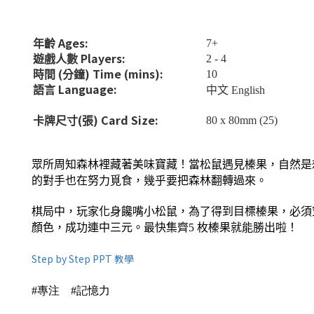
Ages:
7+
年齡
Players:
2 - 4
遊戲人數
(
) Time (mins):
10
時間
分鐘
Language:
語言
中文
English
(
) Ca
rd
Size:
80 x 80mm (25)
卡牌尺寸
張
眾所周知森林裡藏著美味寶藏！當松鼠遇見榛果，自然是
的對手也在努力覓食，幾乎要把森林翻轉過來。
棋局中，玩家化身饞嘴小松鼠，為了得到目標榛果，必須
顏色，成功連中三元。最快集齊
5
枚榛果就能勝出啦！
Step by Step PPT 教學
#專注 #記憶力