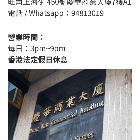
旺角上海街
450
號慶華商業大廈
7
樓
A1
電話 / Whatsapp：94813019
營業時間：
每日：
3pm~9pm
香港法定假日休息