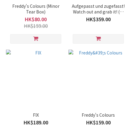
Freddy's Colours (Minor
Aufgepasst und zugefasst!
Tear Box)
Watch out and grab it! (德
文版；附英文翻譯規則書)
HK$80.00
HK$359.00
HK$159.00
FIX
Freddy's Colours
HK$189.00
HK$159.00