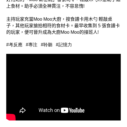
上食材。助手必須全神貫注，不容怠惰
!
主持玩家充當
Moo Moo
大廚，按食譜卡用木勺
輕敲桌
子，其他玩家搶拍相符的食材卡。最早收集到
5
張食譜卡
的玩家，便可晉升成為大廚
Moo Moo
的接班人
!
#考反應 #專注 #聆聽 #記憶力