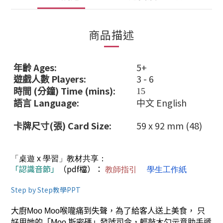
商品描述
Ages:
5+
年齡
Players:
3 - 6
遊戲人數
(
) Time (mins):
15
時間
分鐘
Language:
English
語言
中文
(
) Ca
rd
Size:
59 x 92 mm (48)
卡牌尺寸
張
「桌遊 x 學習」教材共享：
「認識音節」
（pdf檔）：
教師指引
學生工作紙
Step by Step教學PPT
大廚
Moo Moo
喉嚨痛到失聲，為了給客人送上美食，
只
好用她的「
Moo
斯密碼」發號司令，輕敲木勺示意助手遞