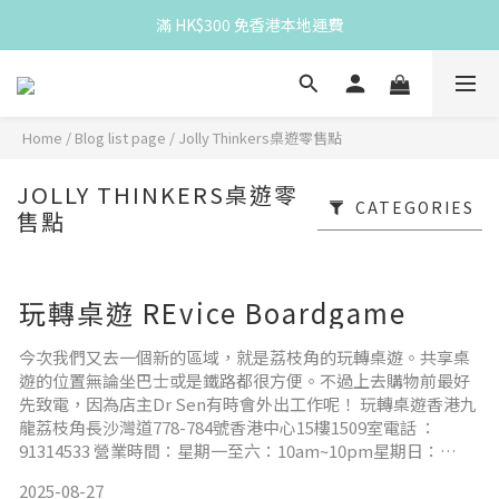
Spend HK$300 for free HK local delivery
滿 HK$300 免香港本地運費
Spend HK$300 for free HK local delivery
Home
/
Blog list page
/
Jolly Thinkers桌遊零售點
JOLLY THINKERS桌遊零
CATEGORIES
售點
玩轉桌遊 REvice Boardgame
今次我們又去一個新的區域，就是荔枝角的玩轉桌遊。共享桌
遊的位置無論坐巴士或是鐵路都很方便。不過上去購物前最好
先致電，因為店主Dr Sen有時會外出工作呢！ 玩轉桌遊香港九
龍荔枝角長沙灣道778-784號香港中心15樓1509室電話 ：
91314533 營業時間：星期一至六：10am~10pm星期日：
2pm~6:30pm ▲ 店內主打教育遊戲，Dr Sen說《Reef Route
2025-08-27
小魚大歷險》每次都有很多同學想買 :D▲ 店內搜羅不同地區的