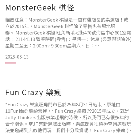
MonsterGeek 棋怪
貓奴注意！MonsterGeek 棋怪是一間有貓店長的桌遊店！成
立於2015年，MonsterGeek 棋怪除了零售也有場地服
務。 MonsterGeek 棋怪 旺角新填地街470號海島中心601室電
話 ：21144113 營業時間(零售)：星期一：休息 (公眾假期除外)
星期二至五：2:00pm~9:30pm星期六、日：
1:00pm~9:30pm ▲ 海島中心在朗豪坊向太子方向，過了亞皆
2025-05-13
老街大家應該見到一間長年排隊的牛肉飯店，那就是新填地
街，向前走多幾步吧！ ▲ 出電梯向右就見到門口了！ ▲
Fun Crazy 樂瘋
*Fun Crazy 樂瘋旺角門市已於25年8月31日結束，原址由
10Fun拾紛 繼續營運。* Fun Crazy 樂瘋 於2015年成立，就是
Jolly Thinkers出版事業起飛的時候，所以我們已有很多年的
合作關係。當JT有新遊戲出版時，樂瘋都會很積極查詢遊戲玩
法並邀請到店教他們玩，我們十分欣賞呢！ Fun Crazy 樂瘋 (旺
角門市)九龍旺角西洋菜南街1A號百寶利商業中心10樓1001