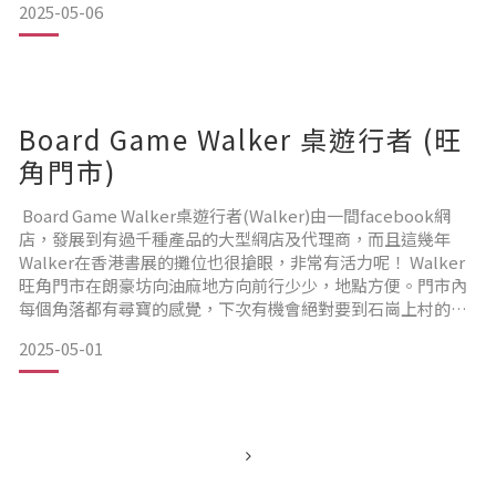
2025-05-06
室 電話 ：34619431 / 54015170 營業時間：星期一至四：
3pm~11pm星期五至日
Board Game Walker 桌遊行者 (旺
角門市)
Board Game Walker桌遊行者(Walker)由一間facebook網
店，發展到有過千種產品的大型網店及代理商，而且這幾年
Walker在香港書展的攤位也很搶眼，非常有活力呢！ Walker
旺角門市在朗豪坊向油麻地方向前行少少，地點方便。門市內
每個角落都有尋寶的感覺，下次有機會絕對要到石崗上村的總
店看看！ Board Game Walker桌遊行者(旺角門市)旺角上海街
2025-05-01
450號慶華商業大廈7樓A1電話 / Whatsapp：94813019 營業時
間：每日：3pm~9pm香港法定假