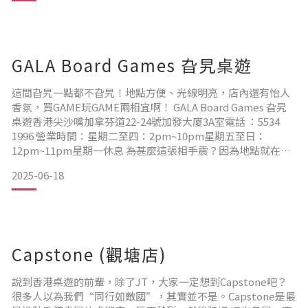
迎。拍照的時候JT的桌遊幾乎都沽清，只有《汽車工
GALA Board Games 旮旯桌遊
這間旮旯一點都不旮旯！地點方便、光線明亮，店內還有怡人
香氛，買GAME玩GAME兩相宜啊！ GALA Board Games 旮旯
桌遊香港尖沙嘴加拿芬道22-24號加發大廈3A室電話 ：5534
1996 營業時間：星期二至四：2pm~10pm星期五至日：
12pm~11pm星期一休息 為甚麼這張相手震？因為地點就在
The One前一些，人來人往，要找到沒人行過的時間很難，所
2025-06-18
以只能在偶有的機會快快拍！ 出電梯就看到醒目的招牌！ 以前
JT偶然會收到意見說燈光雖然舒服但會有點令人想睡，這裡燈
光明亮，大
Capstone (觀塘店)
說到香港桌遊的前輩，除了JT，大家一定想到Capstone吧？
很多人以為我們“同行如敵國”，其實並不是。Capstone是最