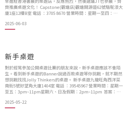
早進駐香港書展的桌遊店，反應熱烈，然後建議JT也參展，齊
齊推廣桌遊文化！ Capstone(觀塘店)觀塘開源道62號駱駝漆大
廈1座12樓B室 電話 ：3705 8670 營業時間：星期一至四：
12pm~7pm星期五至日：12pm~8pm ▲ 留意乘電梯要到雙數
2025-06-03
樓層的，因為這裡的樓梯也有分單雙樓層。出電梯就會看到這
個醒目的門口啦！ ▲ 零售部分比便利店還大！可以看一整天
呢！
新手桌遊
對於經常參加公開桌遊比賽的朋友來說，新手桌遊應該不會陌
生。看到新手桌遊的Banner說過百款桌遊等你挑戰，就不期然
想挑戰找找Jolly Thinkers的桌遊。 新手桌遊九龍旺角西洋菜
南街5號好望角大廈1404室 電話 ：39545967 營業時間：星期一
至五：3pm~11pm星期六、日及假期：2pm~11pm 答案：豬
朋狗友、撞桶王3D、黑仔阿羊及汪喵餅乾戰 記著一定要在西洋
2025-05-22
菜南街的入口乘坐電梯，因為山東街入口的電梯不會到14樓。
出電梯向前行，很易找到新手桌遊。 ▲ 無論長賣的經典桌遊還
是正