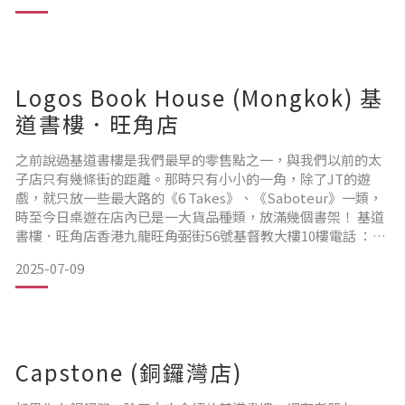
桌遊，更有自家設計呢！
Logos Book House (Mongkok) 基
道書樓．旺角店
之前說過基道書樓是我們最早的零售點之一，與我們以前的太
子店只有幾條街的距離。那時只有小小的一角，除了JT的遊
戲，就只放一些最大路的《6 Takes》、《Saboteur》一類，
時至今日桌遊在店內已是一大貨品種類，放滿幾個書架！ 基道
書樓．旺角店香港九龍旺角弼街56號基督教大樓10樓電話 ：
2396 3528 營業時間：星期一至六：10am~9pm主日及公眾假
2025-07-09
期：12pm~7pm ▲ 基督教大樓就在始創中心旁，無論東鐵線
旺角東站、荃灣線和觀塘線太子站和弼街巴士站也非常方
便。 ▲ 更方便的是除主
Capstone (銅鑼灣店)