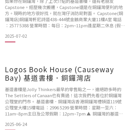
如果你在銅鑼灣，除了上次介紹的基道書樓，還有老朋友
Capstone。經歷幾次搬遷，Capstone還是在銅鑼灣便利的地
方。現時的地方很好找，就在灣仔消防局對面。 Capstone(銅
鑼灣店)銅鑼灣軒尼詩道438-444號金鵝商業大廈11樓A室 電話
：2577 5388 營業時間：每日：2pm~11pm逢星期二休息 (假期
除外) ▲ 鵝頸橋旁、灣仔消防局對面，非常易找到。 ▲ 銅灣灣
2025-07-02
店在11樓，一出電梯就會看到。 ▲ 雖然沒有觀塘店大，但還是
有不少桌遊選擇，密集的像尋寶。我們就找到JT的寶貝了！
Logos Book House (Causeway
Bay) 基道書樓．銅鑼灣店
基道書樓是Jolly Thinkers最早的零售點之一，連絕跡多時的
The Settlers of Canaan也有賣過！這次我們先看位於銅鑼灣
公理堂的門市。 基道書樓．銅鑼灣店香港銅鑼灣禮頓道119號
公理堂大樓15樓電話 ：2996 5299 營業時間：星期一至六：
11am~8pm主日及公眾假期：12pm~7pm ▲ 銅鑼灣的基道書
樓位於公理堂15樓，電梯內會有標示書樓所在樓層。 ▲ 桌上
2025-06-24
遊戲的架旁邊還有一個活動貨架，可見桌遊產品是越來越受歡